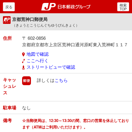
検索
郵便局・日本郵政グルー
戻る
TOP
京都荒神口郵便局
（きょうとこうじんぐちゆうびんきょく）
住所
〒 602-0856
京都府京都市上京区荒神口通河原町東入荒神町１１７
地図で確認
ここへ行く
ストリートビューで確認
キャッ
郵便
詳しくは
こちら
シュレ
ス
駐車場
なし
備考
☆当郵便局は、12:30～13:30の間、窓口の営業を休止しており
ます（ATMはご利用いただけます）。