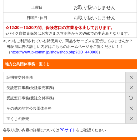
お取り扱いしません
土曜日
お取り扱いしません
日曜日･休日
☆12:30～13:30の間、保険窓口の営業を休止しております。
※バイク自賠責保険はお客さまスマホ等からのWebでの申込みとなります。
○いつもご利用されている郵便局で、商品やサービスを宣伝してみませんか？
郵便局広告の詳しい内容はこちらのホームページをご覧ください！！
（
https://www.jp-comm.jp/showshop.php?CD=440960
）
地方公共団体事務・宝くじ
×
証明書交付事務
×
受託窓口事務(受託販売事務)
○
受託窓口事務(受託交付事務)
×
その他の地方公共団体事務
×
宝くじの販売
各取り扱い内容の詳細については
PCサイト
をご確認ください