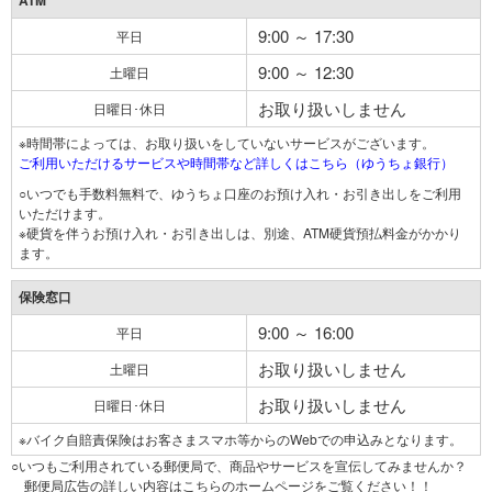
ATM
9:00 ～ 17:30
平日
9:00 ～ 12:30
土曜日
お取り扱いしません
日曜日･休日
※時間帯によっては、お取り扱いをしていないサービスがございます。
ご利用いただけるサービスや時間帯など詳しくはこちら（ゆうちょ銀行）
○いつでも手数料無料で、ゆうちょ口座のお預け入れ・お引き出しをご利用
いただけます。
※硬貨を伴うお預け入れ・お引き出しは、別途、ATM硬貨預払料金がかかり
ます。
保険窓口
9:00 ～ 16:00
平日
お取り扱いしません
土曜日
お取り扱いしません
日曜日･休日
※バイク自賠責保険はお客さまスマホ等からのWebでの申込みとなります。
○いつもご利用されている郵便局で、商品やサービスを宣伝してみませんか？
郵便局広告の詳しい内容はこちらのホームページをご覧ください！！