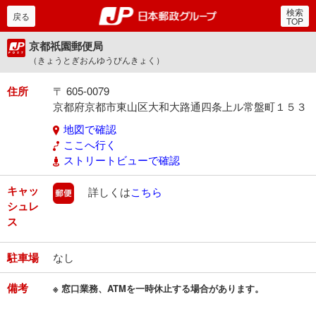
検索
郵便局・日本郵政グルー
戻る
TOP
京都祇園郵便局
（きょうとぎおんゆうびんきょく）
住所
〒 605-0079
京都府京都市東山区大和大路通四条上ル常盤町１５３
地図で確認
ここへ行く
ストリートビューで確認
キャッ
郵便
詳しくは
こちら
シュレ
ス
駐車場
なし
備考
※ 窓口業務、ATMを一時休止する場合があります。