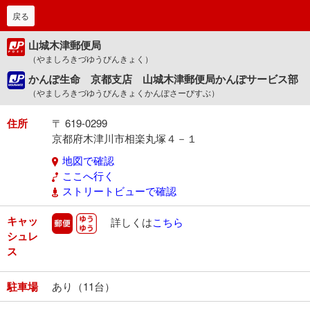
戻る
山城木津郵便局
（やましろきづゆうびんきょく）
かんぽ生命 京都支店 山城木津郵便局かんぽサービス部
（やましろきづゆうびんきょくかんぽさーびすぶ）
住所
〒 619-0299
京都府木津川市相楽丸塚４－１
地図で確認
ここへ行く
ストリートビューで確認
キャッ
郵便
ゆうゆう
詳しくは
こちら
シュレ
ス
駐車場
あり（11台）