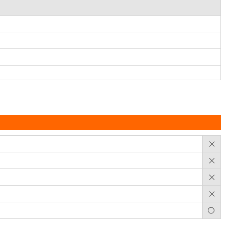
×
×
×
×
○