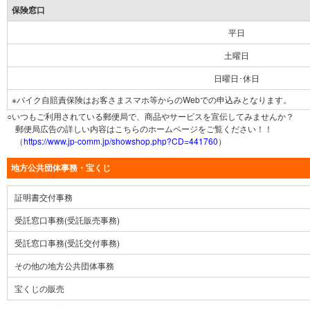
保険窓口
平日
土曜日
日曜日･休日
※バイク自賠責保険はお客さまスマホ等からのWebでの申込みとなります。
○いつもご利用されている郵便局で、商品やサービスを宣伝してみませんか？
郵便局広告の詳しい内容はこちらのホームページをご覧ください！！
（
https://www.jp-comm.jp/showshop.php?CD=441760
）
地方公共団体事務・宝くじ
証明書交付事務
受託窓口事務(受託販売事務)
受託窓口事務(受託交付事務)
その他の地方公共団体事務
宝くじの販売