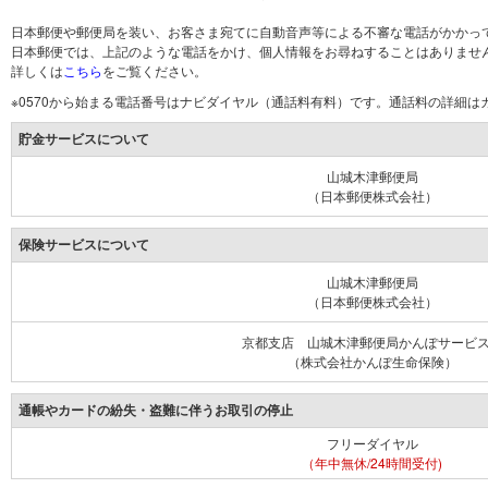
日本郵便や郵便局を装い、お客さま宛てに自動音声等による不審な電話がかかっ
日本郵便では、上記のような電話をかけ、個人情報をお尋ねすることはありませ
詳しくは
こちら
をご覧ください。
※0570から始まる電話番号はナビダイヤル（通話料有料）です。通話料の詳細
貯金サービスについて
山城木津郵便局
（日本郵便株式会社）
保険サービスについて
山城木津郵便局
（日本郵便株式会社）
京都支店 山城木津郵便局かんぽサービ
（株式会社かんぽ生命保険）
通帳やカードの紛失・盗難に伴うお取引の停止
フリーダイヤル
（年中無休/24時間受付)