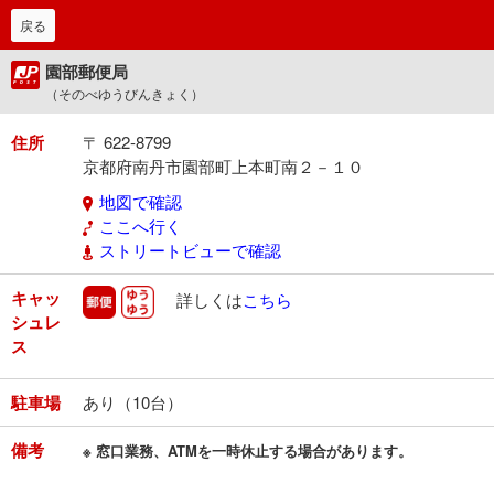
戻る
園部郵便局
（そのべゆうびんきょく）
住所
〒 622-8799
京都府南丹市園部町上本町南２－１０
地図で確認
ここへ行く
ストリートビューで確認
キャッ
郵便
ゆうゆう
詳しくは
こちら
シュレ
ス
駐車場
あり（10台）
備考
※ 窓口業務、ATMを一時休止する場合があります。