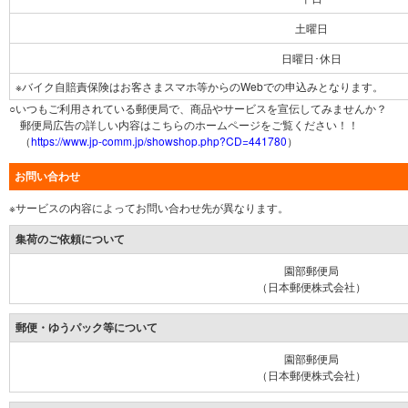
土曜日
日曜日･休日
※バイク自賠責保険はお客さまスマホ等からのWebでの申込みとなります。
○いつもご利用されている郵便局で、商品やサービスを宣伝してみませんか？
郵便局広告の詳しい内容はこちらのホームページをご覧ください！！
（
https://www.jp-comm.jp/showshop.php?CD=441780
）
お問い合わせ
※サービスの内容によってお問い合わせ先が異なります。
集荷のご依頼について
園部郵便局
（日本郵便株式会社）
郵便・ゆうパック等について
園部郵便局
（日本郵便株式会社）