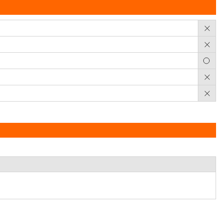
×
×
○
×
×