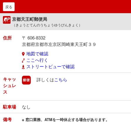
戻る
京都天王町郵便局
（きょうとてんのうちょうゆうびんきょく）
住所
〒 606-8332
京都府京都市左京区岡崎東天王町３９
地図で確認
ここへ行く
ストリートビューで確認
キャッ
郵便
詳しくは
こちら
シュレ
ス
駐車場
なし
備考
※ 窓口業務、ATMを一時休止する場合があります。