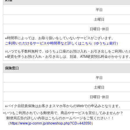
ATM
平日
土曜日
日曜日･休日
※時間帯によっては、お取り扱いをしていないサービスがございます。
ご利用いただけるサービスや時間帯など詳しくはこちら（ゆうちょ銀行）
○いつでも手数料無料で、ゆうちょ口座のお預け入れ・お引き出しをご利用いた
※硬貨を伴うお預け入れ・お引き出しは、別途、ATM硬貨預払料金がかかります
保険窓口
平日
土曜日
日曜日･休日
※バイク自賠責保険はお客さまスマホ等からのWebでの申込みとなります。
○いつもご利用されている郵便局で、商品やサービスを宣伝してみませんか？
郵便局広告の詳しい内容はこちらのホームページをご覧ください！！
（
https://www.jp-comm.jp/showshop.php?CD=442050
）