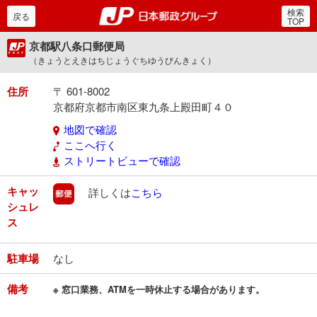
検索
郵便局・日本郵政グルー
戻る
TOP
京都駅八条口郵便局
（きょうとえきはちじょうぐちゆうびんきょく）
住所
〒 601-8002
京都府京都市南区東九条上殿田町４０
地図で確認
ここへ行く
ストリートビューで確認
キャッ
郵便
詳しくは
こちら
シュレ
ス
駐車場
なし
備考
※ 窓口業務、ATMを一時休止する場合があります。