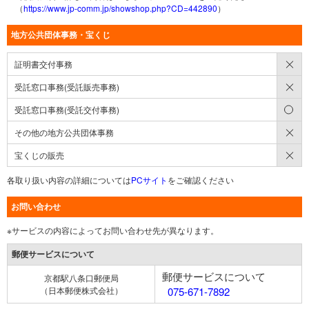
（
https://www.jp-comm.jp/showshop.php?CD=442890
）
地方公共団体事務・宝くじ
×
証明書交付事務
×
受託窓口事務(受託販売事務)
○
受託窓口事務(受託交付事務)
×
その他の地方公共団体事務
×
宝くじの販売
各取り扱い内容の詳細については
PCサイト
をご確認ください
お問い合わせ
※サービスの内容によってお問い合わせ先が異なります。
郵便サービスについて
郵便サービスについて
京都駅八条口郵便局
（日本郵便株式会社）
075-671-7892