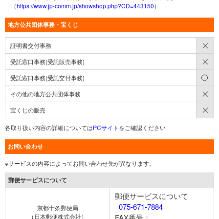
（
https://www.jp-comm.jp/showshop.php?CD=443150
）
地方公共団体事務・宝くじ
×
証明書交付事務
×
受託窓口事務(受託販売事務)
○
受託窓口事務(受託交付事務)
×
その他の地方公共団体事務
×
宝くじの販売
各取り扱い内容の詳細については
PCサイト
をご確認ください
お問い合わせ
※サービスの内容によってお問い合わせ先が異なります。
郵便サービスについて
郵便サービスについて
075-671-7884
京都十条郵便局
（日本郵便株式会社）
FAX番号：