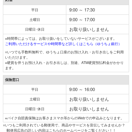
ATM
9:00 ～ 17:30
平日
9:00 ～ 17:00
土曜日
お取り扱いしません
日曜日･休日
※時間帯によっては、お取り扱いをしていないサービスがございます。
ご利用いただけるサービスや時間帯など詳しくはこちら（ゆうちょ銀行）
○いつでも手数料無料で、ゆうちょ口座のお預け入れ・お引き出しをご利用
いただけます。
※硬貨を伴うお預け入れ・お引き出しは、別途、ATM硬貨預払料金がかかり
ます。
保険窓口
9:00 ～ 16:00
平日
お取り扱いしません
土曜日
お取り扱いしません
日曜日･休日
※バイク自賠責保険はお客さまスマホ等からのWebでの申込みとなります。
○いつもご利用されている郵便局で、商品やサービスを宣伝してみませんか？
郵便局広告の詳しい内容はこちらのホームページをご覧ください！！