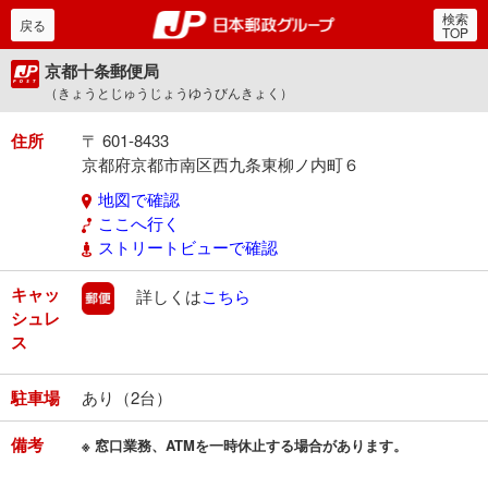
検索
郵便局・日本郵政グルー
戻る
TOP
京都十条郵便局
（きょうとじゅうじょうゆうびんきょく）
住所
〒 601-8433
京都府京都市南区西九条東柳ノ内町６
地図で確認
ここへ行く
ストリートビューで確認
キャッ
郵便
詳しくは
こちら
シュレ
ス
駐車場
あり（2台）
備考
※ 窓口業務、ATMを一時休止する場合があります。