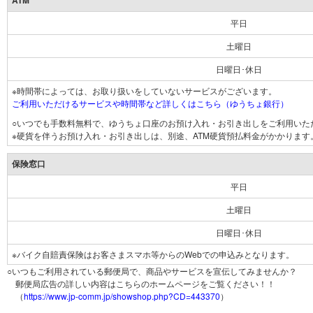
ATM
平日
土曜日
日曜日･休日
※時間帯によっては、お取り扱いをしていないサービスがございます。
ご利用いただけるサービスや時間帯など詳しくはこちら（ゆうちょ銀行）
○いつでも手数料無料で、ゆうちょ口座のお預け入れ・お引き出しをご利用いた
※硬貨を伴うお預け入れ・お引き出しは、別途、ATM硬貨預払料金がかかります
保険窓口
平日
土曜日
日曜日･休日
※バイク自賠責保険はお客さまスマホ等からのWebでの申込みとなります。
○いつもご利用されている郵便局で、商品やサービスを宣伝してみませんか？
郵便局広告の詳しい内容はこちらのホームページをご覧ください！！
（
https://www.jp-comm.jp/showshop.php?CD=443370
）