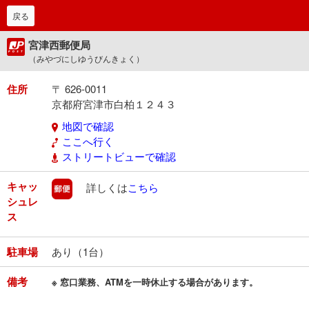
戻る
宮津西郵便局
（みやづにしゆうびんきょく）
住所
〒 626-0011
京都府宮津市白柏１２４３
地図で確認
ここへ行く
ストリートビューで確認
キャッ
郵便
詳しくは
こちら
シュレ
ス
駐車場
あり（1台）
備考
※ 窓口業務、ATMを一時休止する場合があります。