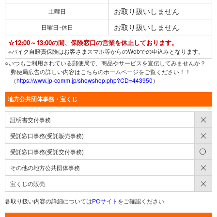
お取り扱いしません
土曜日
お取り扱いしません
日曜日･休日
☆12:00～13:00の間、保険窓口の営業を休止しております。
※バイク自賠責保険はお客さまスマホ等からのWebでの申込みとなります。
○いつもご利用されている郵便局で、商品やサービスを宣伝してみませんか？
郵便局広告の詳しい内容はこちらのホームページをご覧ください！！
（
https://www.jp-comm.jp/showshop.php?CD=443950
）
地方公共団体事務・宝くじ
×
証明書交付事務
×
受託窓口事務(受託販売事務)
○
受託窓口事務(受託交付事務)
×
その他の地方公共団体事務
×
宝くじの販売
各取り扱い内容の詳細については
PCサイト
をご確認ください