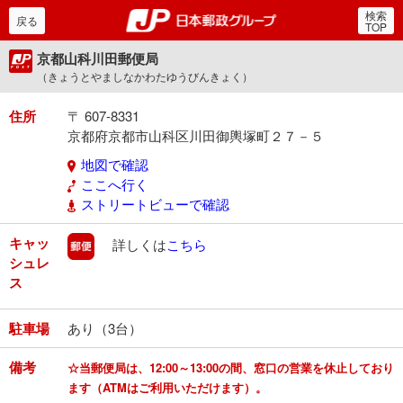
検索
郵便局・日本郵政グルー
戻る
TOP
京都山科川田郵便局
（きょうとやましなかわたゆうびんきょく）
住所
〒 607-8331
京都府京都市山科区川田御輿塚町２７－５
地図で確認
ここへ行く
ストリートビューで確認
キャッ
郵便
詳しくは
こちら
シュレ
ス
駐車場
あり（3台）
備考
☆当郵便局は、12:00～13:00の間、窓口の営業を休止しており
ます（ATMはご利用いただけます）。