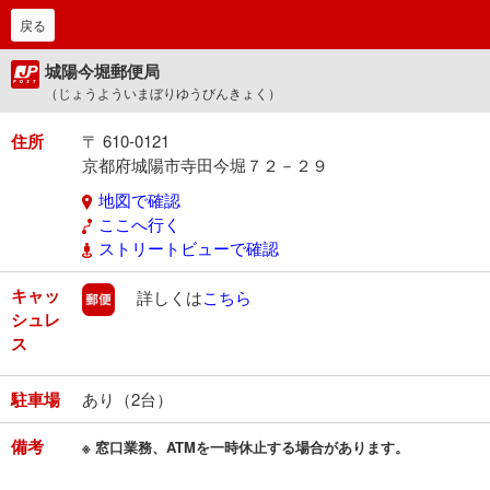
戻る
城陽今堀郵便局
（じょうよういまぼりゆうびんきょく）
住所
〒 610-0121
京都府城陽市寺田今堀７２－２９
地図で確認
ここへ行く
ストリートビューで確認
キャッ
郵便
詳しくは
こちら
シュレ
ス
駐車場
あり（2台）
備考
※ 窓口業務、ATMを一時休止する場合があります。