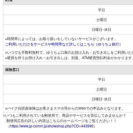
ATM
平日
土曜日
日曜日･休日
※時間帯によっては、お取り扱いをしていないサービスがございます。
ご利用いただけるサービスや時間帯など詳しくはこちら（ゆうちょ銀行）
○いつでも手数料無料で、ゆうちょ口座のお預け入れ・お引き出しをご利用いた
※硬貨を伴うお預け入れ・お引き出しは、別途、ATM硬貨預払料金がかかります
保険窓口
平日
土曜日
日曜日･休日
※バイク自賠責保険はお客さまスマホ等からのWebでの申込みとなります。
○いつもご利用されている郵便局で、商品やサービスを宣伝してみませんか？
郵便局広告の詳しい内容はこちらのホームページをご覧ください！！
（
https://www.jp-comm.jp/showshop.php?CD=443990
）