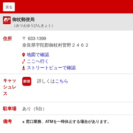
戻る
御杖郵便局
（みつえゆうびんきょく）
住所
〒 633-1399
奈良県宇陀郡御杖村菅野２４６２
地図で確認
ここへ行く
ストリートビューで確認
キャッ
郵便
詳しくは
こちら
シュレ
ス
駐車場
あり（5台）
備考
※ 窓口業務、ATMを一時休止する場合があります。