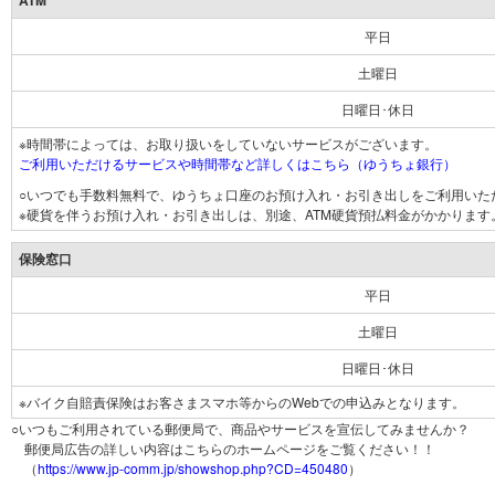
ATM
平日
土曜日
日曜日･休日
※時間帯によっては、お取り扱いをしていないサービスがございます。
ご利用いただけるサービスや時間帯など詳しくはこちら（ゆうちょ銀行）
○いつでも手数料無料で、ゆうちょ口座のお預け入れ・お引き出しをご利用いた
※硬貨を伴うお預け入れ・お引き出しは、別途、ATM硬貨預払料金がかかります
保険窓口
平日
土曜日
日曜日･休日
※バイク自賠責保険はお客さまスマホ等からのWebでの申込みとなります。
○いつもご利用されている郵便局で、商品やサービスを宣伝してみませんか？
郵便局広告の詳しい内容はこちらのホームページをご覧ください！！
（
https://www.jp-comm.jp/showshop.php?CD=450480
）