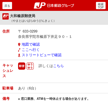
検索
郵便局・日本郵政グルー
戻る
TOP
大和榛原郵便局
（やまとはいばらゆうびんきょく）
住所
〒 633-0299
奈良県宇陀市榛原下井足９０－１
地図で確認
ここへ行く
ストリートビューで確認
キャッ
郵便
ゆうゆう
詳しくは
こちら
シュレ
ス
駐車場
あり（6台）
備考
※ 窓口業務、ATMを一時休止する場合があります。