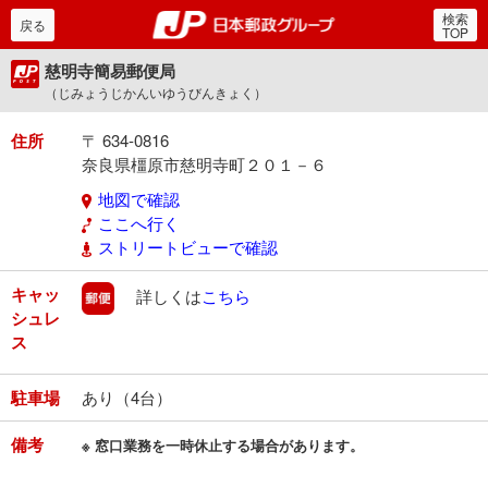
検索
郵便局・日本郵政グルー
戻る
TOP
慈明寺簡易郵便局
（じみょうじかんいゆうびんきょく）
住所
〒 634-0816
奈良県橿原市慈明寺町２０１－６
地図で確認
ここへ行く
ストリートビューで確認
キャッ
郵便
詳しくは
こちら
シュレ
ス
駐車場
あり（4台）
備考
※ 窓口業務を一時休止する場合があります。