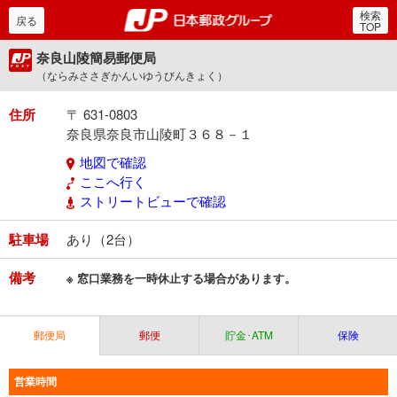
検索
郵便局・日本郵政グルー
戻る
TOP
奈良山陵簡易郵便局
（ならみささぎかんいゆうびんきょく）
住所
〒 631-0803
奈良県奈良市山陵町３６８－１
地図で確認
ここへ行く
ストリートビューで確認
駐車場
あり（2台）
備考
※ 窓口業務を一時休止する場合があります。
郵便局
郵便
貯金･ATM
保険
営業時間