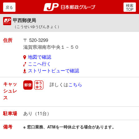
検索
郵便局・日本郵政グルー
戻る
TOP
甲西郵便局
（こうせいゆうびんきょく）
住所
〒 520-3299
滋賀県湖南市中央１－５０
地図で確認
ここへ行く
ストリートビューで確認
キャッ
郵便
ゆうゆう
詳しくは
こちら
シュレ
ス
駐車場
あり（11台）
備考
※ 窓口業務、ATMを一時休止する場合があります。