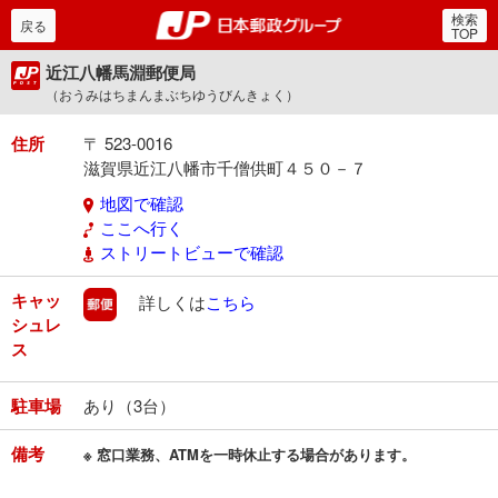
検索
郵便局・日本郵政グルー
戻る
TOP
近江八幡馬淵郵便局
（おうみはちまんまぶちゆうびんきょく）
住所
〒 523-0016
滋賀県近江八幡市千僧供町４５０－７
地図で確認
ここへ行く
ストリートビューで確認
キャッ
郵便
詳しくは
こちら
シュレ
ス
駐車場
あり（3台）
備考
※ 窓口業務、ATMを一時休止する場合があります。