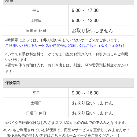
ATM
9:00 ～ 17:30
平日
9:00 ～ 12:30
土曜日
お取り扱いしません
日曜日･休日
※時間帯によっては、お取り扱いをしていないサービスがございます。
ご利用いただけるサービスや時間帯など詳しくはこちら（ゆうちょ銀行）
○いつでも手数料無料で、ゆうちょ口座のお預け入れ・お引き出しをご利用
いただけます。
※硬貨を伴うお預け入れ・お引き出しは、別途、ATM硬貨預払料金がかかり
ます。
保険窓口
9:00 ～ 16:00
平日
お取り扱いしません
土曜日
お取り扱いしません
日曜日･休日
※バイク自賠責保険はお客さまスマホ等からのWebでの申込みとなります。
○いつもご利用されている郵便局で、商品やサービスを宣伝してみませんか？
郵便局広告の詳しい内容はこちらのホームページをご覧ください！！