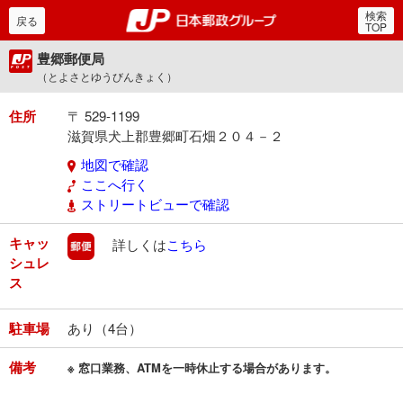
検索
郵便局・日本郵政グルー
戻る
TOP
豊郷郵便局
（とよさとゆうびんきょく）
住所
〒 529-1199
滋賀県犬上郡豊郷町石畑２０４－２
地図で確認
ここへ行く
ストリートビューで確認
キャッ
郵便
詳しくは
こちら
シュレ
ス
駐車場
あり（4台）
備考
※ 窓口業務、ATMを一時休止する場合があります。