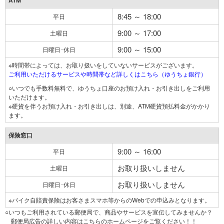
ATM
8:45 ～ 18:00
平日
9:00 ～ 17:00
土曜日
9:00 ～ 15:00
日曜日･休日
※時間帯によっては、お取り扱いをしていないサービスがございます。
ご利用いただけるサービスや時間帯など詳しくはこちら（ゆうちょ銀行）
○いつでも手数料無料で、ゆうちょ口座のお預け入れ・お引き出しをご利用
いただけます。
※硬貨を伴うお預け入れ・お引き出しは、別途、ATM硬貨預払料金がかかり
ます。
保険窓口
9:00 ～ 16:00
平日
お取り扱いしません
土曜日
お取り扱いしません
日曜日･休日
※バイク自賠責保険はお客さまスマホ等からのWebでの申込みとなります。
○いつもご利用されている郵便局で、商品やサービスを宣伝してみませんか？
郵便局広告の詳しい内容はこちらのホームページをご覧ください！！