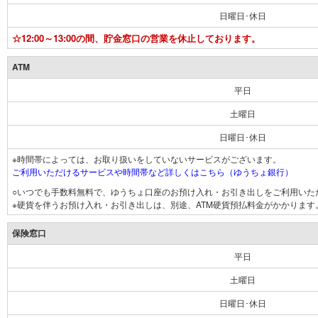
日曜日･休日
☆12:00～13:00の間、貯金窓口の営業を休止しております。
ATM
平日
土曜日
日曜日･休日
※時間帯によっては、お取り扱いをしていないサービスがございます。
ご利用いただけるサービスや時間帯など詳しくはこちら（ゆうちょ銀行）
○いつでも手数料無料で、ゆうちょ口座のお預け入れ・お引き出しをご利用いた
※硬貨を伴うお預け入れ・お引き出しは、別途、ATM硬貨預払料金がかかります
保険窓口
平日
土曜日
日曜日･休日