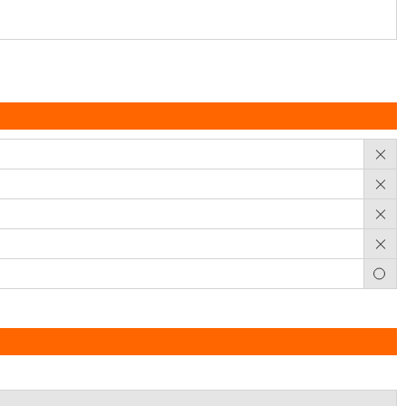
×
×
×
×
○