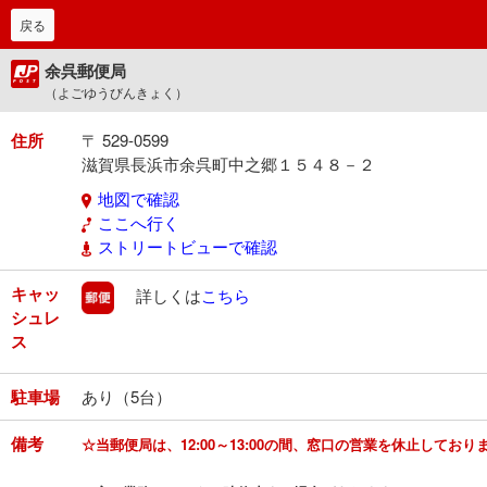
戻る
余呉郵便局
（よごゆうびんきょく）
住所
〒 529-0599
滋賀県長浜市余呉町中之郷１５４８－２
地図で確認
ここへ行く
ストリートビューで確認
キャッ
郵便
詳しくは
こちら
シュレ
ス
駐車場
あり（5台）
備考
☆当郵便局は、12:00～13:00の間、窓口の営業を休止しており