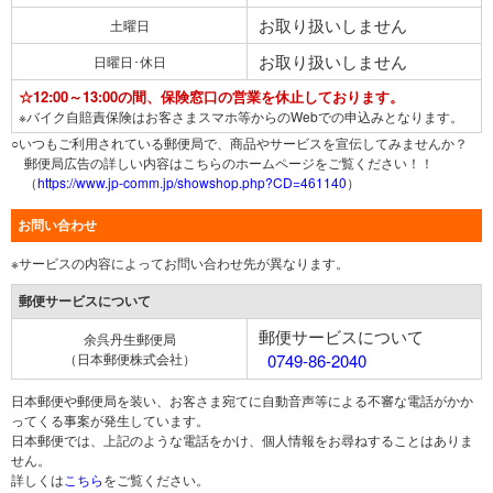
お取り扱いしません
土曜日
お取り扱いしません
日曜日･休日
☆12:00～13:00の間、保険窓口の営業を休止しております。
※バイク自賠責保険はお客さまスマホ等からのWebでの申込みとなります。
○いつもご利用されている郵便局で、商品やサービスを宣伝してみませんか？
郵便局広告の詳しい内容はこちらのホームページをご覧ください！！
（
https://www.jp-comm.jp/showshop.php?CD=461140
）
お問い合わせ
※サービスの内容によってお問い合わせ先が異なります。
郵便サービスについて
郵便サービスについて
余呉丹生郵便局
（日本郵便株式会社）
0749-86-2040
日本郵便や郵便局を装い、お客さま宛てに自動音声等による不審な電話がかか
ってくる事案が発生しています。
日本郵便では、上記のような電話をかけ、個人情報をお尋ねすることはありま
せん。
詳しくは
こちら
をご覧ください。