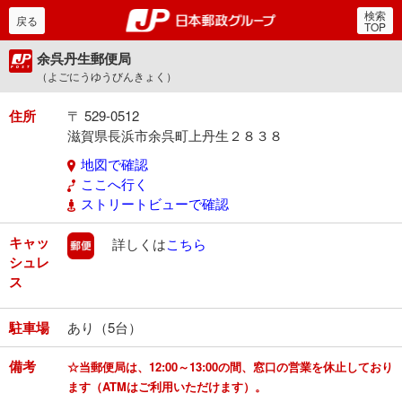
検索
郵便局・日本郵政グルー
戻る
TOP
余呉丹生郵便局
（よごにうゆうびんきょく）
住所
〒 529-0512
滋賀県長浜市余呉町上丹生２８３８
地図で確認
ここへ行く
ストリートビューで確認
キャッ
郵便
詳しくは
こちら
シュレ
ス
駐車場
あり（5台）
備考
☆当郵便局は、12:00～13:00の間、窓口の営業を休止しており
ます（ATMはご利用いただけます）。