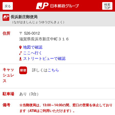
検索
郵便局・日本郵政グルー
戻る
TOP
長浜新庄郵便局
（ながはましんじょうゆうびんきょく）
住所
〒 526-0012
滋賀県長浜市新庄中町３１６
地図で確認
ここへ行く
ストリートビューで確認
キャッ
郵便
詳しくは
こちら
シュレ
ス
駐車場
あり（3台）
備考
☆当郵便局は、13:00～14:00の間、窓口の営業を休止しており
ます（ATMはご利用いただけます）。