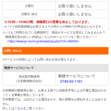
お取り扱いしません
土曜日
お取り扱いしません
日曜日･休日
☆13:00～14:00の間、保険窓口の営業を休止しております。
※バイク自賠責保険はお客さまスマホ等からのWebでの申込みとなります。
○いつもご利用されている郵便局で、商品やサービスを宣伝してみませんか？
郵便局広告の詳しい内容はこちらのホームページをご覧ください！！
（
https://www.jp-comm.jp/showshop.php?CD=462040
）
お問い合わせ
※サービスの内容によってお問い合わせ先が異なります。
郵便サービスについて
郵便サービスについて
長浜新庄郵便局
（日本郵便株式会社）
0749-63-1161
日本郵便や郵便局を装い、お客さま宛てに自動音声等による不審な電話がかか
ってくる事案が発生しています。
日本郵便では、上記のような電話をかけ、個人情報をお尋ねすることはありま
せん。
詳しくは
こちら
をご覧ください。