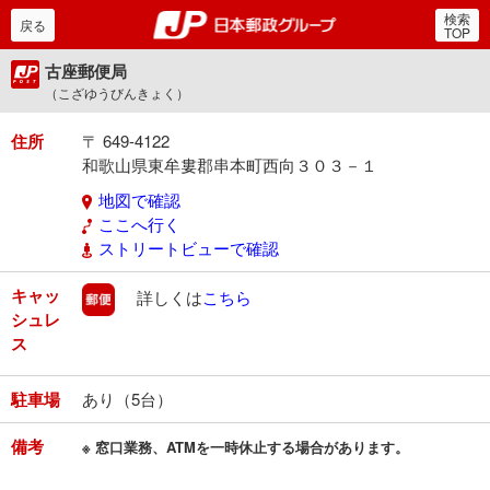
検索
郵便局・日本郵政グルー
戻る
TOP
古座郵便局
（こざゆうびんきょく）
住所
〒 649-4122
和歌山県東牟婁郡串本町西向３０３－１
地図で確認
ここへ行く
ストリートビューで確認
キャッ
郵便
詳しくは
こちら
シュレ
ス
駐車場
あり（5台）
備考
※ 窓口業務、ATMを一時休止する場合があります。