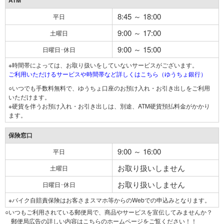
ATM
8:45 ～ 18:00
平日
9:00 ～ 17:00
土曜日
9:00 ～ 15:00
日曜日･休日
※時間帯によっては、お取り扱いをしていないサービスがございます。
ご利用いただけるサービスや時間帯など詳しくはこちら（ゆうちょ銀行）
○いつでも手数料無料で、ゆうちょ口座のお預け入れ・お引き出しをご利用
いただけます。
※硬貨を伴うお預け入れ・お引き出しは、別途、ATM硬貨預払料金がかかり
ます。
保険窓口
9:00 ～ 16:00
平日
お取り扱いしません
土曜日
お取り扱いしません
日曜日･休日
※バイク自賠責保険はお客さまスマホ等からのWebでの申込みとなります。
○いつもご利用されている郵便局で、商品やサービスを宣伝してみませんか？
郵便局広告の詳しい内容はこちらのホームページをご覧ください！！