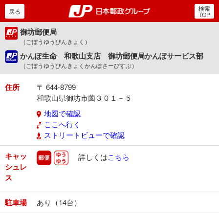
検索
郵便局・日本郵政グルー
戻る
TOP
御坊郵便局
（ごぼうゆうびんきょく）
かんぽ生命 和歌山支店 御坊郵便局かんぽサービス部
（ごぼうゆうびんきょくかんぽさーびすぶ）
住所
〒 644-8799
和歌山県御坊市薗３０１－５
地図で確認
ここへ行く
ストリートビューで確認
キャッ
郵便
ゆうゆう
詳しくは
こちら
シュレ
ス
駐車場
あり（14台）