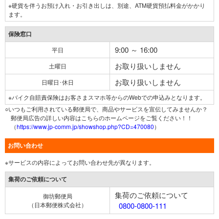
※硬貨を伴うお預け入れ・お引き出しは、別途、ATM硬貨預払料金がかかり
ます。
保険窓口
9:00 ～ 16:00
平日
お取り扱いしません
土曜日
お取り扱いしません
日曜日･休日
※バイク自賠責保険はお客さまスマホ等からのWebでの申込みとなります。
○いつもご利用されている郵便局で、商品やサービスを宣伝してみませんか？
郵便局広告の詳しい内容はこちらのホームページをご覧ください！！
（
https://www.jp-comm.jp/showshop.php?CD=470080
）
お問い合わせ
※サービスの内容によってお問い合わせ先が異なります。
集荷のご依頼について
集荷のご依頼について
御坊郵便局
（日本郵便株式会社）
0800-0800-111