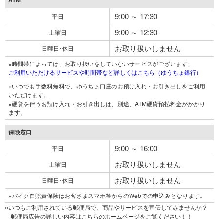
ATM
9:00 ～ 17:30
平日
9:00 ～ 12:30
土曜日
お取り扱いしません
日曜日･休日
※時間帯によっては、お取り扱いをしていないサービスがございます。
ご利用いただけるサービスや時間帯など詳しくはこちら（ゆうちょ銀行）
○いつでも手数料無料で、ゆうちょ口座のお預け入れ・お引き出しをご利用
いただけます。
※硬貨を伴うお預け入れ・お引き出しは、別途、ATM硬貨預払料金がかかり
ます。
保険窓口
9:00 ～ 16:00
平日
お取り扱いしません
土曜日
お取り扱いしません
日曜日･休日
※バイク自賠責保険はお客さまスマホ等からのWebでの申込みとなります。
○いつもご利用されている郵便局で、商品やサービスを宣伝してみませんか？
郵便局広告の詳しい内容はこちらのホームページをご覧ください！！