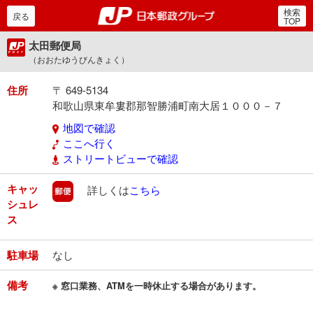
検索
郵便局・日本郵政グルー
戻る
TOP
太田郵便局
（おおたゆうびんきょく）
住所
〒 649-5134
和歌山県東牟婁郡那智勝浦町南大居１０００－７
地図で確認
ここへ行く
ストリートビューで確認
キャッ
郵便
詳しくは
こちら
シュレ
ス
駐車場
なし
備考
※ 窓口業務、ATMを一時休止する場合があります。