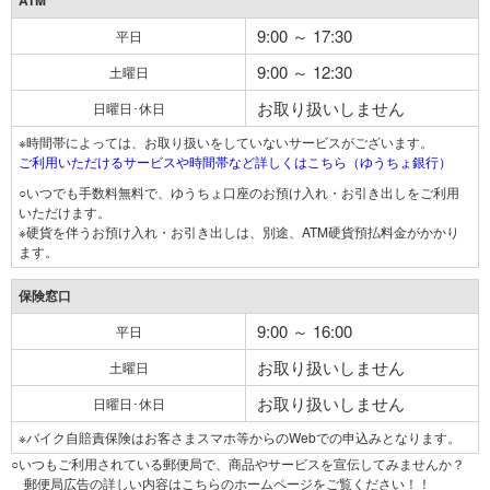
ATM
9:00 ～ 17:30
平日
9:00 ～ 12:30
土曜日
お取り扱いしません
日曜日･休日
※時間帯によっては、お取り扱いをしていないサービスがございます。
ご利用いただけるサービスや時間帯など詳しくはこちら（ゆうちょ銀行）
○いつでも手数料無料で、ゆうちょ口座のお預け入れ・お引き出しをご利用
いただけます。
※硬貨を伴うお預け入れ・お引き出しは、別途、ATM硬貨預払料金がかかり
ます。
保険窓口
9:00 ～ 16:00
平日
お取り扱いしません
土曜日
お取り扱いしません
日曜日･休日
※バイク自賠責保険はお客さまスマホ等からのWebでの申込みとなります。
○いつもご利用されている郵便局で、商品やサービスを宣伝してみませんか？
郵便局広告の詳しい内容はこちらのホームページをご覧ください！！