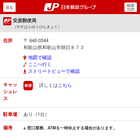
検索
郵便局・日本郵政グルー
戻る
TOP
安原郵便局
（やすはらゆうびんきょく）
住所
〒 640-0344
和歌山県和歌山市朝日８７３
地図で確認
ここへ行く
ストリートビューで確認
キャッ
郵便
詳しくは
こちら
シュレ
ス
駐車場
あり（1台）
備考
※ 窓口業務、ATMを一時休止する場合があります。