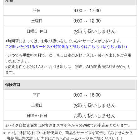
ATM
9:00 ～ 17:30
平日
9:00 ～ 12:30
土曜日
お取り扱いしません
日曜日･休日
※時間帯によっては、お取り扱いをしていないサービスがございます。
ご利用いただけるサービスや時間帯など詳しくはこちら（ゆうちょ銀行）
○いつでも手数料無料で、ゆうちょ口座のお預け入れ・お引き出しをご利用
いただけます。
※硬貨を伴うお預け入れ・お引き出しは、別途、ATM硬貨預払料金がかかり
ます。
保険窓口
9:00 ～ 16:00
平日
お取り扱いしません
土曜日
お取り扱いしません
日曜日･休日
※バイク自賠責保険はお客さまスマホ等からのWebでの申込みとなります。
○いつもご利用されている郵便局で、商品やサービスを宣伝してみませんか？
郵便局広告の詳しい内容はこちらのホームページをご覧ください！！