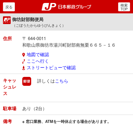
検索
郵便局・日本郵政グルー
戻る
TOP
御坊財部郵便局
（ごぼうたからゆうびんきょく）
住所
〒 644-0011
和歌山県御坊市湯川町財部南無栗６６５－１６
地図で確認
ここへ行く
ストリートビューで確認
キャッ
郵便
詳しくは
こちら
シュレ
ス
駐車場
あり（2台）
備考
※ 窓口業務、ATMを一時休止する場合があります。