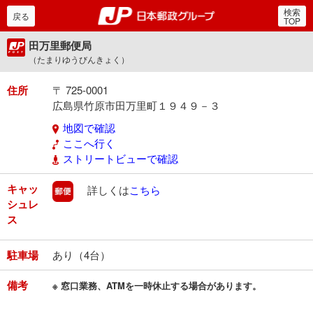
検索
郵便局・日本郵政グルー
戻る
TOP
田万里郵便局
（たまりゆうびんきょく）
住所
〒 725-0001
広島県竹原市田万里町１９４９－３
地図で確認
ここへ行く
ストリートビューで確認
キャッ
郵便
詳しくは
こちら
シュレ
ス
駐車場
あり（4台）
備考
※ 窓口業務、ATMを一時休止する場合があります。