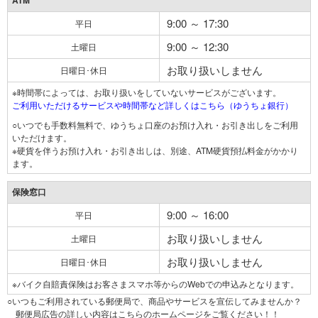
ATM
9:00 ～ 17:30
平日
9:00 ～ 12:30
土曜日
お取り扱いしません
日曜日･休日
※時間帯によっては、お取り扱いをしていないサービスがございます。
ご利用いただけるサービスや時間帯など詳しくはこちら（ゆうちょ銀行）
○いつでも手数料無料で、ゆうちょ口座のお預け入れ・お引き出しをご利用
いただけます。
※硬貨を伴うお預け入れ・お引き出しは、別途、ATM硬貨預払料金がかかり
ます。
保険窓口
9:00 ～ 16:00
平日
お取り扱いしません
土曜日
お取り扱いしません
日曜日･休日
※バイク自賠責保険はお客さまスマホ等からのWebでの申込みとなります。
○いつもご利用されている郵便局で、商品やサービスを宣伝してみませんか？
郵便局広告の詳しい内容はこちらのホームページをご覧ください！！