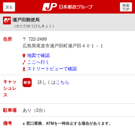
検索
郵便局・日本郵政グルー
戻る
TOP
瀬戸田郵便局
（せとだゆうびんきょく）
住所
〒 722-2499
広島県尾道市瀬戸田町瀬戸田４０１－１
地図で確認
ここへ行く
ストリートビューで確認
キャッ
郵便
詳しくは
こちら
シュレ
ス
駐車場
あり（2台）
備考
※ 窓口業務、ATMを一時休止する場合があります。