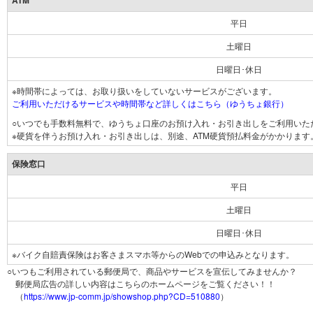
ATM
平日
土曜日
日曜日･休日
※時間帯によっては、お取り扱いをしていないサービスがございます。
ご利用いただけるサービスや時間帯など詳しくはこちら（ゆうちょ銀行）
○いつでも手数料無料で、ゆうちょ口座のお預け入れ・お引き出しをご利用いた
※硬貨を伴うお預け入れ・お引き出しは、別途、ATM硬貨預払料金がかかります
保険窓口
平日
土曜日
日曜日･休日
※バイク自賠責保険はお客さまスマホ等からのWebでの申込みとなります。
○いつもご利用されている郵便局で、商品やサービスを宣伝してみませんか？
郵便局広告の詳しい内容はこちらのホームページをご覧ください！！
（
https://www.jp-comm.jp/showshop.php?CD=510880
）