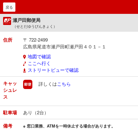
戻る
瀬戸田郵便局
（せとだゆうびんきょく）
住所
〒 722-2499
広島県尾道市瀬戸田町瀬戸田４０１－１
地図で確認
ここへ行く
ストリートビューで確認
キャッ
郵便
詳しくは
こちら
シュレ
ス
駐車場
あり（2台）
備考
※ 窓口業務、ATMを一時休止する場合があります。