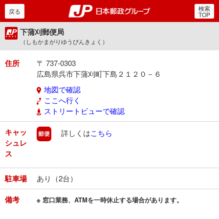
検索
郵便局・日本郵政グルー
戻る
TOP
下蒲刈郵便局
（しもかまがりゆうびんきょく）
住所
〒 737-0303
広島県呉市下蒲刈町下島２１２０－６
地図で確認
ここへ行く
ストリートビューで確認
キャッ
郵便
詳しくは
こちら
シュレ
ス
駐車場
あり（2台）
備考
※ 窓口業務、ATMを一時休止する場合があります。