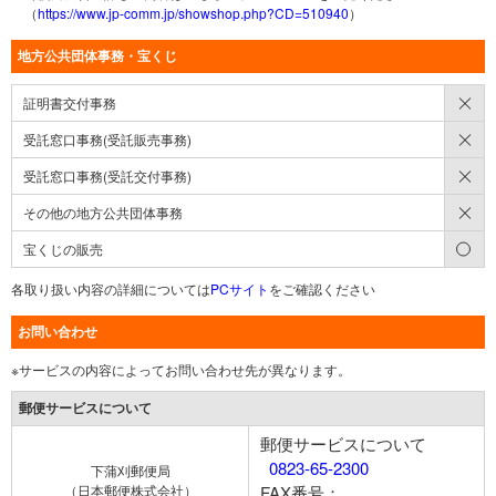
（
https://www.jp-comm.jp/showshop.php?CD=510940
）
地方公共団体事務・宝くじ
×
証明書交付事務
×
受託窓口事務(受託販売事務)
×
受託窓口事務(受託交付事務)
×
その他の地方公共団体事務
○
宝くじの販売
各取り扱い内容の詳細については
PCサイト
をご確認ください
お問い合わせ
※サービスの内容によってお問い合わせ先が異なります。
郵便サービスについて
郵便サービスについて
0823-65-2300
下蒲刈郵便局
（日本郵便株式会社）
FAX番号：