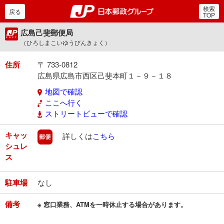
検索
郵便局・日本郵政グルー
戻る
TOP
広島己斐郵便局
（ひろしまこいゆうびんきょく）
住所
〒 733-0812
広島県広島市西区己斐本町１－９－１８
地図で確認
ここへ行く
ストリートビューで確認
キャッ
郵便
詳しくは
こちら
シュレ
ス
駐車場
なし
備考
※ 窓口業務、ATMを一時休止する場合があります。