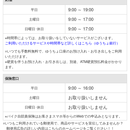
ATM
9:00 ～ 19:00
平日
9:00 ～ 17:00
土曜日
9:00 ～ 17:00
日曜日･休日
※時間帯によっては、お取り扱いをしていないサービスがございます。
ご利用いただけるサービスや時間帯など詳しくはこちら（ゆうちょ銀行）
○いつでも手数料無料で、ゆうちょ口座のお預け入れ・お引き出しをご利用
いただけます。
※硬貨を伴うお預け入れ・お引き出しは、別途、ATM硬貨預払料金がかかり
ます。
保険窓口
9:00 ～ 16:00
平日
お取り扱いしません
土曜日
お取り扱いしません
日曜日･休日
※バイク自賠責保険はお客さまスマホ等からのWebでの申込みとなります。
○いつもご利用されている郵便局で、商品やサービスを宣伝してみませんか？
郵便局広告の詳しい内容はこちらのホームページをご覧ください！！