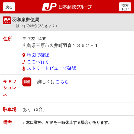
検索
郵便局・日本郵政グルー
戻る
TOP
羽和泉郵便局
（はいずみゆうびんきょく）
住所
〒 722-1499
広島県三原市久井町羽倉１３６２－１
地図で確認
ここへ行く
ストリートビューで確認
キャッ
郵便
詳しくは
こちら
シュレ
ス
駐車場
あり（3台）
備考
※ 窓口業務、ATMを一時休止する場合があります。