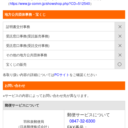
（
https://www.jp-comm.jp/showshop.php?CD=512540
）
地方公共団体事務・宝くじ
×
証明書交付事務
×
受託窓口事務(受託販売事務)
×
受託窓口事務(受託交付事務)
×
その他の地方公共団体事務
○
宝くじの販売
各取り扱い内容の詳細については
PCサイト
をご確認ください
お問い合わせ
※サービスの内容によってお問い合わせ先が異なります。
郵便サービスについて
郵便サービスについて
0847-32-6300
羽和泉郵便局
（日本郵便株式会社）
FAX番号：