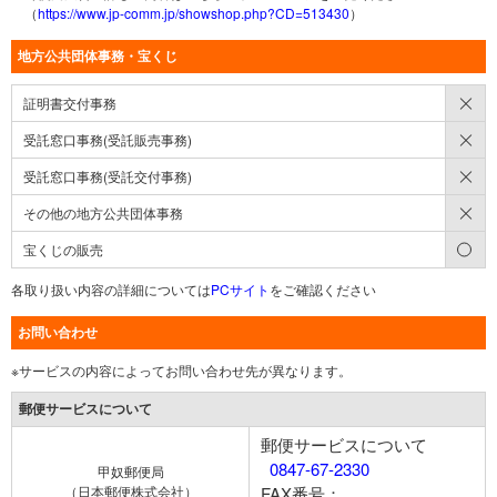
（
https://www.jp-comm.jp/showshop.php?CD=513430
）
地方公共団体事務・宝くじ
×
証明書交付事務
×
受託窓口事務(受託販売事務)
×
受託窓口事務(受託交付事務)
×
その他の地方公共団体事務
○
宝くじの販売
各取り扱い内容の詳細については
PCサイト
をご確認ください
お問い合わせ
※サービスの内容によってお問い合わせ先が異なります。
郵便サービスについて
郵便サービスについて
0847-67-2330
甲奴郵便局
（日本郵便株式会社）
FAX番号：