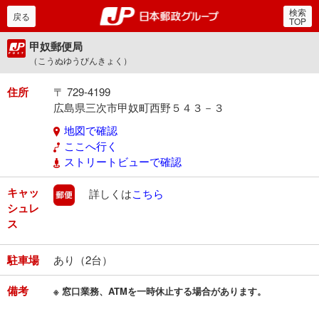
検索
郵便局・日本郵政グルー
戻る
TOP
甲奴郵便局
（こうぬゆうびんきょく）
住所
〒 729-4199
広島県三次市甲奴町西野５４３－３
地図で確認
ここへ行く
ストリートビューで確認
キャッ
郵便
詳しくは
こちら
シュレ
ス
駐車場
あり（2台）
備考
※ 窓口業務、ATMを一時休止する場合があります。