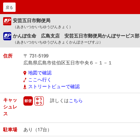
戻る
安芸五日市郵便局
（あきいつかいちゆうびんきょく）
かんぽ生命 広島支店 安芸五日市郵便局かんぽサービス部
（あきいつかいちゆうびんきょくかんぽさーびすぶ）
住所
〒 731-5199
広島県広島市佐伯区五日市中央６－１－１
地図で確認
ここへ行く
ストリートビューで確認
キャッ
郵便
ゆうゆう
詳しくは
こちら
シュレ
ス
駐車場
あり（17台）