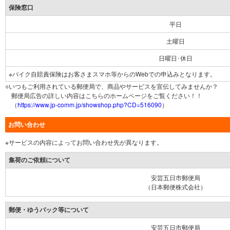
保険窓口
平日
土曜日
日曜日･休日
※バイク自賠責保険はお客さまスマホ等からのWebでの申込みとなります。
○いつもご利用されている郵便局で、商品やサービスを宣伝してみませんか？
郵便局広告の詳しい内容はこちらのホームページをご覧ください！！
（
https://www.jp-comm.jp/showshop.php?CD=516090
）
お問い合わせ
※サービスの内容によってお問い合わせ先が異なります。
集荷のご依頼について
安芸五日市郵便局
（日本郵便株式会社）
郵便・ゆうパック等について
安芸五日市郵便局