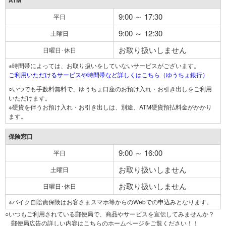
ATM
9:00 ～ 17:30
平日
9:00 ～ 12:30
土曜日
お取り扱いしません
日曜日･休日
※時間帯によっては、お取り扱いをしていないサービスがございます。
ご利用いただけるサービスや時間帯など詳しくはこちら（ゆうちょ銀行）
○いつでも手数料無料で、ゆうちょ口座のお預け入れ・お引き出しをご利用
いただけます。
※硬貨を伴うお預け入れ・お引き出しは、別途、ATM硬貨預払料金がかかり
ます。
保険窓口
9:00 ～ 16:00
平日
お取り扱いしません
土曜日
お取り扱いしません
日曜日･休日
※バイク自賠責保険はお客さまスマホ等からのWebでの申込みとなります。
○いつもご利用されている郵便局で、商品やサービスを宣伝してみませんか？
郵便局広告の詳しい内容はこちらのホームページをご覧ください！！