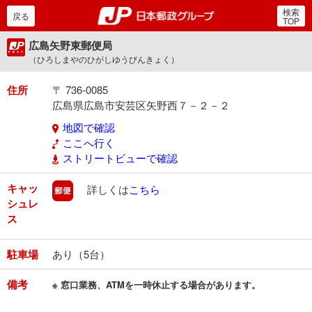
検索
郵便局・日本郵政グルー
戻る
TOP
広島矢野東郵便局
（ひろしまやのひがしゆうびんきょく）
住所
〒 736-0085
広島県広島市安芸区矢野西７－２－２
地図で確認
ここへ行く
ストリートビューで確認
キャッ
郵便
詳しくは
こちら
シュレ
ス
駐車場
あり（5台）
備考
※ 窓口業務、ATMを一時休止する場合があります。