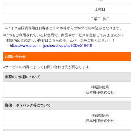
土曜日
日曜日･休日
※バイク自賠責保険はお客さまスマホ等からのWebでの申込みとなります。
○いつもご利用されている郵便局で、商品やサービスを宣伝してみませんか？
郵便局広告の詳しい内容はこちらのホームページをご覧ください！！
（
https://www.jp-comm.jp/showshop.php?CD=516410
）
お問い合わせ
※サービスの内容によってお問い合わせ先が異なります。
集荷のご依頼について
神辺郵便局
（日本郵便株式会社）
郵便・ゆうパック等について
神辺郵便局
（日本郵便株式会社）