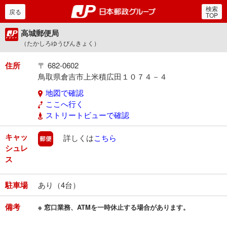
検索
郵便局・日本郵政グルー
戻る
TOP
高城郵便局
（たかしろゆうびんきょく）
住所
〒 682-0602
鳥取県倉吉市上米積広田１０７４－４
地図で確認
ここへ行く
ストリートビューで確認
キャッ
郵便
詳しくは
こちら
シュレ
ス
駐車場
あり（4台）
備考
※ 窓口業務、ATMを一時休止する場合があります。