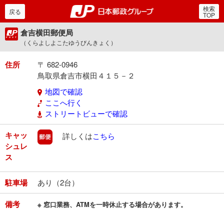
検索
郵便局・日本郵政グルー
戻る
TOP
倉吉横田郵便局
（くらよしよこたゆうびんきょく）
住所
〒 682-0946
鳥取県倉吉市横田４１５－２
地図で確認
ここへ行く
ストリートビューで確認
キャッ
郵便
詳しくは
こちら
シュレ
ス
駐車場
あり（2台）
備考
※ 窓口業務、ATMを一時休止する場合があります。