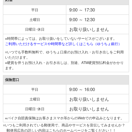
ATM
9:00 ～ 17:30
平日
9:00 ～ 12:30
土曜日
お取り扱いしません
日曜日･休日
※時間帯によっては、お取り扱いをしていないサービスがございます。
ご利用いただけるサービスや時間帯など詳しくはこちら（ゆうちょ銀行）
○いつでも手数料無料で、ゆうちょ口座のお預け入れ・お引き出しをご利用
いただけます。
※硬貨を伴うお預け入れ・お引き出しは、別途、ATM硬貨預払料金がかかり
ます。
保険窓口
9:00 ～ 16:00
平日
お取り扱いしません
土曜日
お取り扱いしません
日曜日･休日
※バイク自賠責保険はお客さまスマホ等からのWebでの申込みとなります。
○いつもご利用されている郵便局で、商品やサービスを宣伝してみませんか？
郵便局広告の詳しい内容はこちらのホームページをご覧ください！！