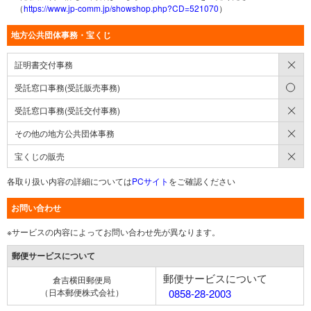
（
https://www.jp-comm.jp/showshop.php?CD=521070
）
地方公共団体事務・宝くじ
×
証明書交付事務
○
受託窓口事務(受託販売事務)
×
受託窓口事務(受託交付事務)
×
その他の地方公共団体事務
×
宝くじの販売
各取り扱い内容の詳細については
PCサイト
をご確認ください
お問い合わせ
※サービスの内容によってお問い合わせ先が異なります。
郵便サービスについて
郵便サービスについて
倉吉横田郵便局
（日本郵便株式会社）
0858-28-2003