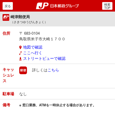
検索
郵便局・日本郵政グルー
戻る
TOP
崎津郵便局
（さきつゆうびんきょく）
住所
〒 683-0104
鳥取県米子市大崎１７００
地図で確認
ここへ行く
ストリートビューで確認
キャッ
郵便
詳しくは
こちら
シュレ
ス
駐車場
なし
備考
※ 窓口業務、ATMを一時休止する場合があります。