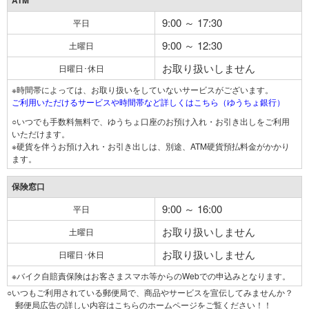
ATM
9:00 ～ 17:30
平日
9:00 ～ 12:30
土曜日
お取り扱いしません
日曜日･休日
※時間帯によっては、お取り扱いをしていないサービスがございます。
ご利用いただけるサービスや時間帯など詳しくはこちら（ゆうちょ銀行）
○いつでも手数料無料で、ゆうちょ口座のお預け入れ・お引き出しをご利用
いただけます。
※硬貨を伴うお預け入れ・お引き出しは、別途、ATM硬貨預払料金がかかり
ます。
保険窓口
9:00 ～ 16:00
平日
お取り扱いしません
土曜日
お取り扱いしません
日曜日･休日
※バイク自賠責保険はお客さまスマホ等からのWebでの申込みとなります。
○いつもご利用されている郵便局で、商品やサービスを宣伝してみませんか？
郵便局広告の詳しい内容はこちらのホームページをご覧ください！！