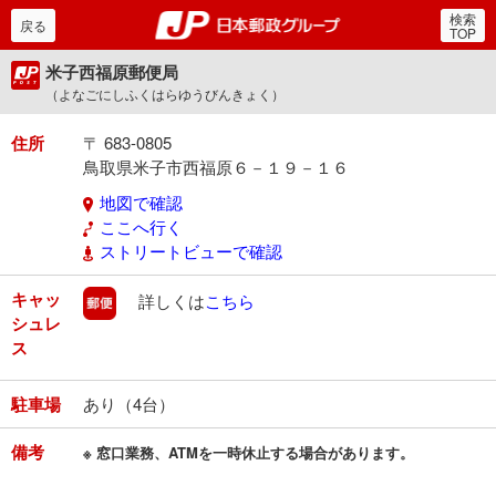
検索
郵便局・日本郵政グルー
戻る
TOP
米子西福原郵便局
（よなごにしふくはらゆうびんきょく）
住所
〒 683-0805
鳥取県米子市西福原６－１９－１６
地図で確認
ここへ行く
ストリートビューで確認
キャッ
郵便
詳しくは
こちら
シュレ
ス
駐車場
あり（4台）
備考
※ 窓口業務、ATMを一時休止する場合があります。