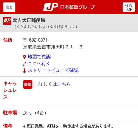
検索
郵便局・日本郵政グルー
戻る
TOP
倉吉大正郵便局
（くらよしたいしょうゆうびんきょく）
住所
〒 682-0871
鳥取県倉吉市旭田町２１－３
地図で確認
ここへ行く
ストリートビューで確認
キャッ
郵便
詳しくは
こちら
シュレ
ス
駐車場
あり（4台）
備考
※ 窓口業務、ATMを一時休止する場合があります。