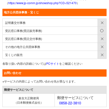
（
https://www.jp-comm.jp/showshop.php?CD=521470
）
地方公共団体事務・宝くじ
×
証明書交付事務
○
受託窓口事務(受託販売事務)
×
受託窓口事務(受託交付事務)
×
その他の地方公共団体事務
×
宝くじの販売
各取り扱い内容の詳細については
PCサイト
をご確認ください
お問い合わせ
※サービスの内容によってお問い合わせ先が異なります。
郵便サービスについて
郵便サービスについて
倉吉大正郵便局
（日本郵便株式会社）
0858-22-3810