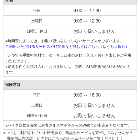
ATM
9:00 ～ 17:30
平日
9:00 ～ 12:30
土曜日
お取り扱いしません
日曜日･休日
※時間帯によっては、お取り扱いをしていないサービスがございます。
ご利用いただけるサービスや時間帯など詳しくはこちら（ゆうちょ銀行）
○いつでも手数料無料で、ゆうちょ口座のお預け入れ・お引き出しをご利用
いただけます。
※硬貨を伴うお預け入れ・お引き出しは、別途、ATM硬貨預払料金がかかり
ます。
保険窓口
9:00 ～ 16:00
平日
お取り扱いしません
土曜日
お取り扱いしません
日曜日･休日
※バイク自賠責保険はお客さまスマホ等からのWebでの申込みとなります。
○いつもご利用されている郵便局で、商品やサービスを宣伝してみませんか？
郵便局広告の詳しい内容はこちらのホームページをご覧ください！！