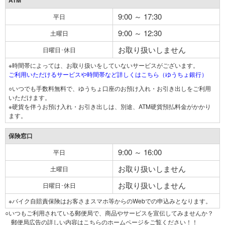
ATM
9:00 ～ 17:30
平日
9:00 ～ 12:30
土曜日
お取り扱いしません
日曜日･休日
※時間帯によっては、お取り扱いをしていないサービスがございます。
ご利用いただけるサービスや時間帯など詳しくはこちら（ゆうちょ銀行）
○いつでも手数料無料で、ゆうちょ口座のお預け入れ・お引き出しをご利用
いただけます。
※硬貨を伴うお預け入れ・お引き出しは、別途、ATM硬貨預払料金がかかり
ます。
保険窓口
9:00 ～ 16:00
平日
お取り扱いしません
土曜日
お取り扱いしません
日曜日･休日
※バイク自賠責保険はお客さまスマホ等からのWebでの申込みとなります。
○いつもご利用されている郵便局で、商品やサービスを宣伝してみませんか？
郵便局広告の詳しい内容はこちらのホームページをご覧ください！！