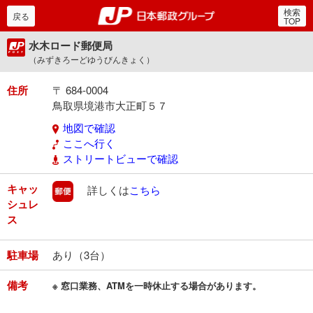
検索
郵便局・日本郵政グルー
戻る
TOP
水木ロード郵便局
（みずきろーどゆうびんきょく）
住所
〒 684-0004
鳥取県境港市大正町５７
地図で確認
ここへ行く
ストリートビューで確認
キャッ
郵便
詳しくは
こちら
シュレ
ス
駐車場
あり（3台）
備考
※ 窓口業務、ATMを一時休止する場合があります。