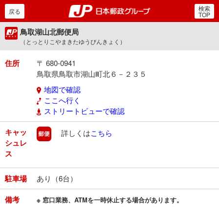
検索
郵便局・日本郵政グルー
戻る
TOP
鳥取湖山北郵便局
（とっとりこやまきたゆうびんきょく）
住所
〒 680-0941
鳥取県鳥取市湖山町北６－２３５
地図で確認
ここへ行く
ストリートビューで確認
キャッ
郵便
詳しくは
こちら
シュレ
ス
駐車場
あり（6台）
備考
※ 窓口業務、ATMを一時休止する場合があります。