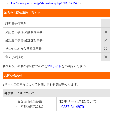
（
https://www.jp-comm.jp/showshop.php?CD=521590
）
地方公共団体事務・宝くじ
×
証明書交付事務
×
受託窓口事務(受託販売事務)
×
受託窓口事務(受託交付事務)
○
その他の地方公共団体事務
×
宝くじの販売
各取り扱い内容の詳細については
PCサイト
をご確認ください
お問い合わせ
※サービスの内容によってお問い合わせ先が異なります。
郵便サービスについて
郵便サービスについて
鳥取湖山北郵便局
（日本郵便株式会社）
0857-31-4879