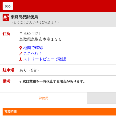
戻る
東郷簡易郵便局
（とうごうかんいゆうびんきょく）
住所
〒 680-1171
鳥取県鳥取市本高１３５
地図で確認
ここへ行く
ストリートビューで確認
駐車場
あり（2台）
備考
※ 窓口業務を一時休止する場合があります。
郵便局
営業時間