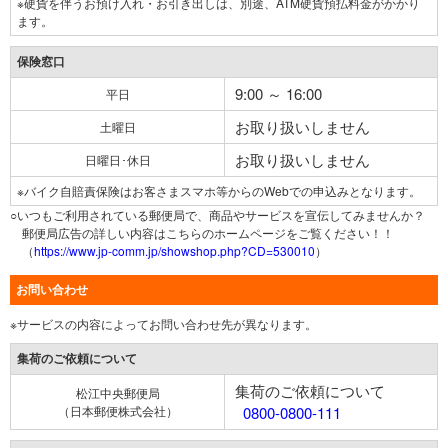
※硬貨を伴うお預け入れ・お引き出しは、別途、ATM硬貨預払料金がかかり
ます。
保険窓口
9:00 ～ 16:00
平日
お取り扱いしません
土曜日
お取り扱いしません
日曜日･休日
※バイク自賠責保険はお客さまスマホ等からのWebでの申込みとなります。
○いつもご利用されている郵便局で、商品やサービスを宣伝してみませんか？
郵便局広告の詳しい内容はこちらのホームページをご覧ください！！
（
https://www.jp-comm.jp/showshop.php?CD=530010
）
お問い合わせ
※サービスの内容によってお問い合わせ先が異なります。
集荷のご依頼について
集荷のご依頼について
松江中央郵便局
（日本郵便株式会社）
0800-0800-111