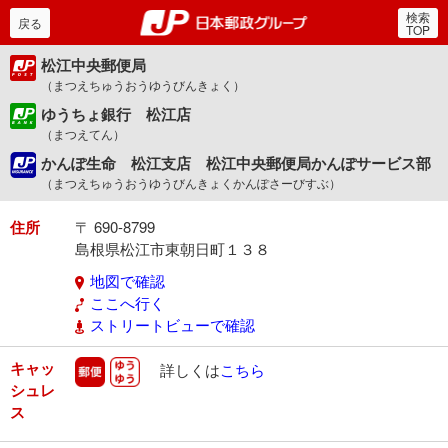
検索
郵便局・日本郵政グルー
戻る
TOP
松江中央郵便局
（まつえちゅうおうゆうびんきょく）
ゆうちょ銀行 松江店
（まつえてん）
かんぽ生命 松江支店 松江中央郵便局かんぽサービス部
（まつえちゅうおうゆうびんきょくかんぽさーびすぶ）
住所
〒 690-8799
島根県松江市東朝日町１３８
地図で確認
ここへ行く
ストリートビューで確認
キャッ
郵便
ゆうゆう
詳しくは
こちら
シュレ
ス