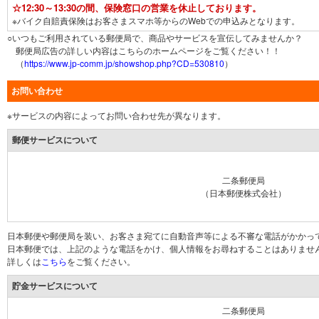
☆12:30～13:30の間、保険窓口の営業を休止しております。
※バイク自賠責保険はお客さまスマホ等からのWebでの申込みとなります。
○いつもご利用されている郵便局で、商品やサービスを宣伝してみませんか？
郵便局広告の詳しい内容はこちらのホームページをご覧ください！！
（
https://www.jp-comm.jp/showshop.php?CD=530810
）
お問い合わせ
※サービスの内容によってお問い合わせ先が異なります。
郵便サービスについて
二条郵便局
（日本郵便株式会社）
日本郵便や郵便局を装い、お客さま宛てに自動音声等による不審な電話がかかっ
日本郵便では、上記のような電話をかけ、個人情報をお尋ねすることはありませ
詳しくは
こちら
をご覧ください。
貯金サービスについて
二条郵便局