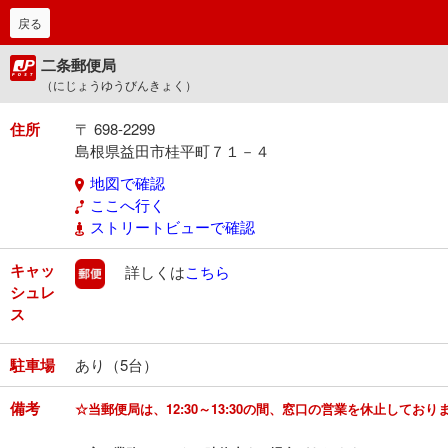
戻る
二条郵便局
（にじょうゆうびんきょく）
住所
〒 698-2299
島根県益田市桂平町７１－４
地図で確認
ここへ行く
ストリートビューで確認
キャッ
郵便
詳しくは
こちら
シュレ
ス
駐車場
あり（5台）
備考
☆当郵便局は、12:30～13:30の間、窓口の営業を休止してお