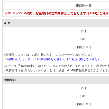
日曜日･休日
☆12:30～13:30の間、貯金窓口の営業を休止しております（ATMはご利
ATM
平日
土曜日
日曜日･休日
※時間帯によっては、お取り扱いをしていないサービスがございます。
ご利用いただけるサービスや時間帯など詳しくはこちら（ゆうちょ銀行）
○いつでも手数料無料で、ゆうちょ口座のお預け入れ・お引き出しをご利用いた
※硬貨を伴うお預け入れ・お引き出しは、別途、ATM硬貨預払料金がかかります
保険窓口
平日
土曜日
日曜日･休日