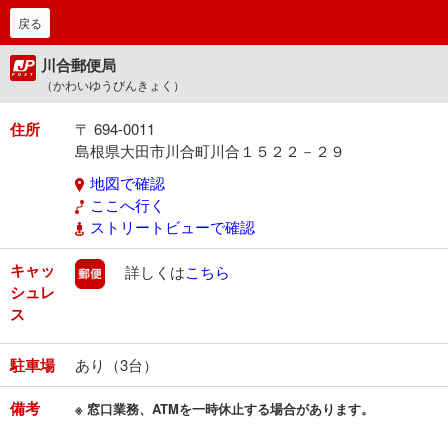
戻る
川合郵便局
（かわいゆうびんきょく）
住所
〒 694-0011
島根県大田市川合町川合１５２２－２９
地図で確認
ここへ行く
ストリートビューで確認
キャッ
郵便
詳しくは
こちら
シュレ
ス
駐車場
あり（3台）
備考
※ 窓口業務、ATMを一時休止する場合があります。