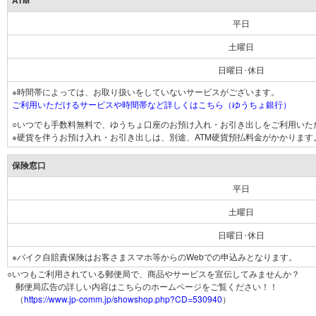
ATM
平日
土曜日
日曜日･休日
※時間帯によっては、お取り扱いをしていないサービスがございます。
ご利用いただけるサービスや時間帯など詳しくはこちら（ゆうちょ銀行）
○いつでも手数料無料で、ゆうちょ口座のお預け入れ・お引き出しをご利用いた
※硬貨を伴うお預け入れ・お引き出しは、別途、ATM硬貨預払料金がかかります
保険窓口
平日
土曜日
日曜日･休日
※バイク自賠責保険はお客さまスマホ等からのWebでの申込みとなります。
○いつもご利用されている郵便局で、商品やサービスを宣伝してみませんか？
郵便局広告の詳しい内容はこちらのホームページをご覧ください！！
（
https://www.jp-comm.jp/showshop.php?CD=530940
）