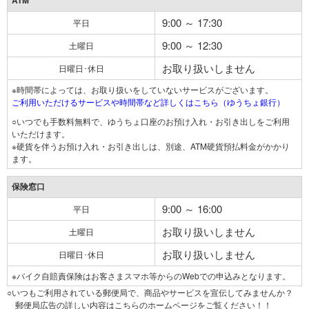
ATM
9:00 ～ 17:30
平日
9:00 ～ 12:30
土曜日
お取り扱いしません
日曜日･休日
※時間帯によっては、お取り扱いをしていないサービスがございます。
ご利用いただけるサービスや時間帯など詳しくはこちら（ゆうちょ銀行）
○いつでも手数料無料で、ゆうちょ口座のお預け入れ・お引き出しをご利用
いただけます。
※硬貨を伴うお預け入れ・お引き出しは、別途、ATM硬貨預払料金がかかり
ます。
保険窓口
9:00 ～ 16:00
平日
お取り扱いしません
土曜日
お取り扱いしません
日曜日･休日
※バイク自賠責保険はお客さまスマホ等からのWebでの申込みとなります。
○いつもご利用されている郵便局で、商品やサービスを宣伝してみませんか？
郵便局広告の詳しい内容はこちらのホームページをご覧ください！！