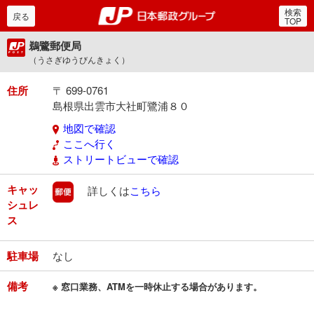
検索
郵便局・日本郵政グルー
戻る
TOP
鵜鷺郵便局
（うさぎゆうびんきょく）
住所
〒 699-0761
島根県出雲市大社町鷺浦８０
地図で確認
ここへ行く
ストリートビューで確認
キャッ
郵便
詳しくは
こちら
シュレ
ス
駐車場
なし
備考
※ 窓口業務、ATMを一時休止する場合があります。