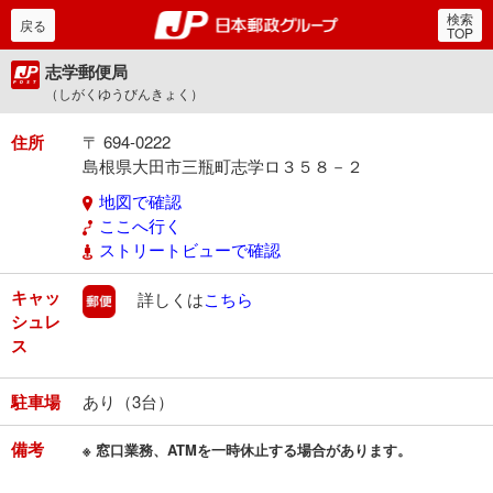
検索
郵便局・日本郵政グルー
戻る
TOP
志学郵便局
（しがくゆうびんきょく）
住所
〒 694-0222
島根県大田市三瓶町志学ロ３５８－２
地図で確認
ここへ行く
ストリートビューで確認
キャッ
郵便
詳しくは
こちら
シュレ
ス
駐車場
あり（3台）
備考
※ 窓口業務、ATMを一時休止する場合があります。