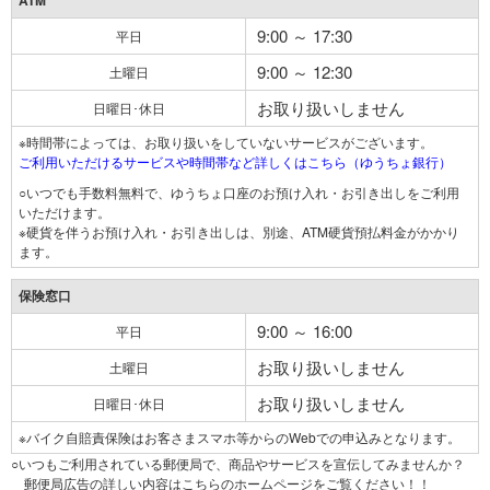
ATM
9:00 ～ 17:30
平日
9:00 ～ 12:30
土曜日
お取り扱いしません
日曜日･休日
※時間帯によっては、お取り扱いをしていないサービスがございます。
ご利用いただけるサービスや時間帯など詳しくはこちら（ゆうちょ銀行）
○いつでも手数料無料で、ゆうちょ口座のお預け入れ・お引き出しをご利用
いただけます。
※硬貨を伴うお預け入れ・お引き出しは、別途、ATM硬貨預払料金がかかり
ます。
保険窓口
9:00 ～ 16:00
平日
お取り扱いしません
土曜日
お取り扱いしません
日曜日･休日
※バイク自賠責保険はお客さまスマホ等からのWebでの申込みとなります。
○いつもご利用されている郵便局で、商品やサービスを宣伝してみませんか？
郵便局広告の詳しい内容はこちらのホームページをご覧ください！！