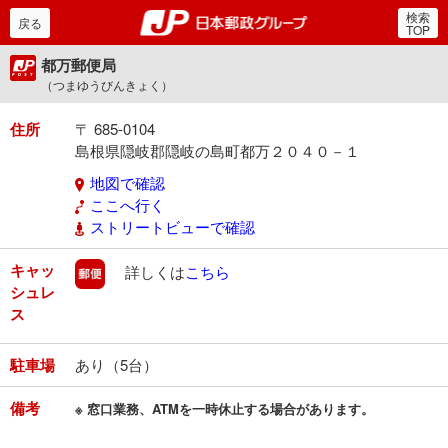
検索
郵便局・日本郵政グルー
戻る
TOP
都万郵便局
（つまゆうびんきょく）
住所
〒 685-0104
島根県隠岐郡隠岐の島町都万２０４０－１
地図で確認
ここへ行く
ストリートビューで確認
キャッ
郵便
詳しくは
こちら
シュレ
ス
駐車場
あり（5台）
備考
※ 窓口業務、ATMを一時休止する場合があります。