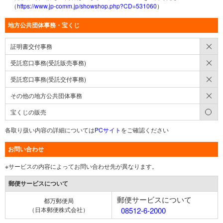
（
https://www.jp-comm.jp/showshop.php?CD=531060
）
地方公共団体事務・宝くじ
×
証明書交付事務
×
受託窓口事務(受託販売事務)
×
受託窓口事務(受託交付事務)
×
その他の地方公共団体事務
○
宝くじの販売
各取り扱い内容の詳細については
PCサイト
をご確認ください
お問い合わせ
※サービスの内容によってお問い合わせ先が異なります。
郵便サービスについて
郵便サービスについて
都万郵便局
（日本郵便株式会社）
08512-6-2000