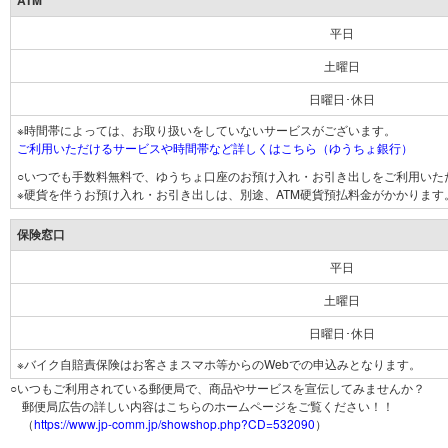
ATM
平日
土曜日
日曜日･休日
※時間帯によっては、お取り扱いをしていないサービスがございます。
ご利用いただけるサービスや時間帯など詳しくはこちら（ゆうちょ銀行）
○いつでも手数料無料で、ゆうちょ口座のお預け入れ・お引き出しをご利用いた
※硬貨を伴うお預け入れ・お引き出しは、別途、ATM硬貨預払料金がかかります
保険窓口
平日
土曜日
日曜日･休日
※バイク自賠責保険はお客さまスマホ等からのWebでの申込みとなります。
○いつもご利用されている郵便局で、商品やサービスを宣伝してみませんか？
郵便局広告の詳しい内容はこちらのホームページをご覧ください！！
（
https://www.jp-comm.jp/showshop.php?CD=532090
）