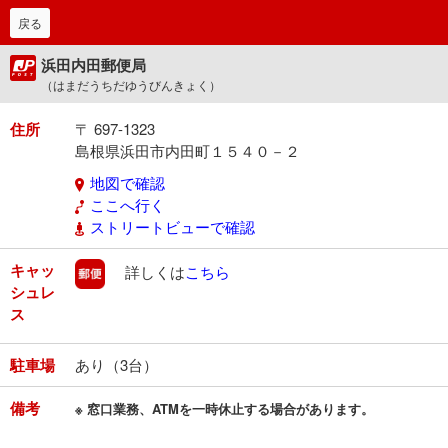
戻る
浜田内田郵便局
（はまだうちだゆうびんきょく）
住所
〒 697-1323
島根県浜田市内田町１５４０－２
地図で確認
ここへ行く
ストリートビューで確認
キャッ
郵便
詳しくは
こちら
シュレ
ス
駐車場
あり（3台）
備考
※ 窓口業務、ATMを一時休止する場合があります。